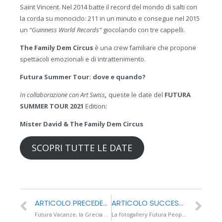
Saint Vincent. Nel 2014 batte il record del mondo di salti con
la corda su monociclo: 211 in un minuto e consegue nel 2015
un
“Guinness World Records”
giocolando con tre cappelli.
The Family Dem Circus
è una crew familiare che propone
spettacoli emozionali e di intrattenimento.
Futura Summer Tour: dove e quando?
In collaborazione con Art Swiss
,
queste le date del
FUTURA
SUMMER TOUR 2021
Edition
:
Mister David & The Family Dem Circus
SCOPRI TUTTE LE DATE
ARTICOLO PRECEDENTE
ARTICOLO SUCCESSIVO
Futura Vacanze, la Grecia c’è!
La fotogallery Futura People dell’estate 2021, firmata Futura Vacanze