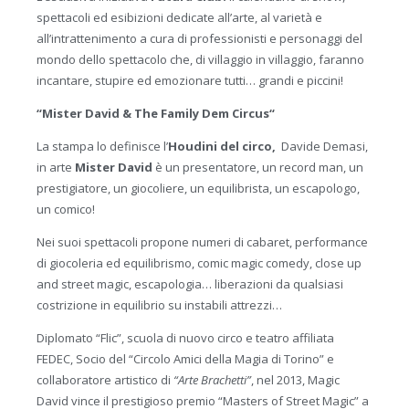
spettacoli ed esibizioni dedicate all’arte, al varietà e
all’intrattenimento a cura di professionisti e personaggi del
mondo dello spettacolo che, di villaggio in villaggio, faranno
incantare, stupire ed emozionare tutti… grandi e piccini!
“Mister David &
The Family Dem Circus
“
La stampa lo definisce l’
Houdini del circo,
Davide Demasi,
in arte
Mister David
è un presentatore, un record man, un
prestigiatore, un giocoliere, un equilibrista, un escapologo,
un comico!
Nei suoi spettacoli propone numeri di cabaret, performance
di giocoleria ed equilibrismo, comic magic comedy, close up
and street magic, escapologia… liberazioni da qualsiasi
costrizione in equilibrio su instabili attrezzi…
Diplomato “Flic”, scuola di nuovo circo e teatro affiliata
FEDEC, Socio del “Circolo Amici della Magia di Torino” e
collaboratore artistico di
“Arte Brachetti”
, nel 2013, Magic
David vince il prestigioso premio “Masters of Street Magic” a